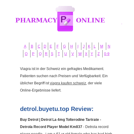
A
B
C
D
E
F
G
H
I
J
K
L
M
N
O
P
Q
R
S
T
U
V
W
X
Y
Z
0-9
Viagra ist in der Schweiz ein gefragtes Medikament.
Patienten suchen nach Preisen und Verfügbarkeit. Ein
üblicher Begriff ist
viagra kaufen schweiz
, der viele
Online-Ergebnisse liefert.
detrol.buyetu.top Review:
Buy Detrol | Detrol La 4mg Tolterodine Tartrate -
Detrola Record Player Model Km837
- Detrola record