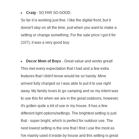
Craig
- SO FAR SO GOOD.
So far it is working just fine. I like the digital front, but it
doesn't stay on all the time, just when you want to make a
setting or change something. For the sale price I got it for
(107), it was a very good buy.
Decor Mom of Boys
- Great value and works great!
This met every expectation that I had and a few extra
features that I didn't know would be so handy. Mine
arrived fully charged so I was able to put it to use right
away. My family loves to go camping and so my intent was
to use this for when we are in the great outdoors, however,
it's gotten quite a bit of use in my house. It has a few
different light options/settings. The brightest setting is just
that - super bright, which is perfect for outdoor use. The
next lowest setting is the one that I find I use the most as
I've mainly used it inside by house and this setting is great