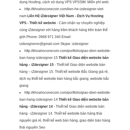
dụng Hosting, cách sử dụng VPS VPSSIM. Miễn phí web.
http://khoahoconecoin.com/lien-he-izdesigner-viet-
nam
Liên Hệ iZdesigner Việt Nam - Dịch Vụ Hosting
VPS - Thiết kế website
- Cảm nhận sự chuyên nghiệp
cùng iZdesigner với hàng trăm khách hàng trên toàn thế
giới Phone: 0968 971 340 Email:
izdesignervn@gmail.com
Skype: izdesigner
http://khoahoconecoin.com/portfolio/giao-dien-website-
ban-hang-izdesigner-15
Thiết kế Giao diện website bán
hàng – iZdesigner 15
- Thiết kế Giao diện website bán
hàng – iZdesigner 15. Thiết kế website Bắc Giang giá rẻ,
dịch vụ thiết kế website bán hàng bắc giang, website bắc
giang
http://khoahoconecoin.com/portfolio/giao-dien-website-
ban-hang-izdesigner-14
Thiết kế Giao diện website bán
hàng - iZdesigner 14
- Thiết kế Giao diện website bán
hàng - iZdesigner 14. Thiết kế website bán hàng thái
nguyên giá rẻ, thiết kế web bán hàng, giao diện bán hàng
thái nguyên Seo