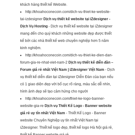
khách hàng thiết kế Website.
http://khoahoconecoin.com/dich-vu-thiet-ke-website-
tai-izdesigner
Dịch vụ thiết kế website tại iZdesigner -
Dịch Vụ Hosting
- Dịch vụ thiết kế website tại iZdesigner
mang đến cho quý khách những website đẹp được thiết
kế bởi các nhà thiết kế web chuyên nghiệp hơn 5 năm
kinh nghiệm.
http://khoahoconecoin.com/dich-vu-thiet-ke-dien-dan-
forum-gia-re-nhat-viet-nam-2
Dịch vụ thiết kế diễn đàn –
Forum giá rẻ nhất Việt Nam | iZdesigner Việt Nam
- Dịch
vụ thiết kế diễn đàn tại iZdesigner Diễn Đàn của bạn nếu
có 1 giao diện đẹp với bố cục rõ ràng, màu sắc dễ nhìn,
hình ảnh đẹp sẽ tạo cảm hứng cho người
http://khoahoconecoin.com/thiet-ke-logo-banner-
website-gia-re
Dịch vụ Thiết Kế Logo - Banner website
giá rẻ uy tín nhất Việt Nam
- Thiết Kế Logo - Banner
website Chuyên Nghiệp uy tín nhất Việt Nam tại
iZdesigner. Thiết kế logo đẹp, thiết kế logo Hà Nội giá rẻ,
thiết kế Banner website giá rẻ