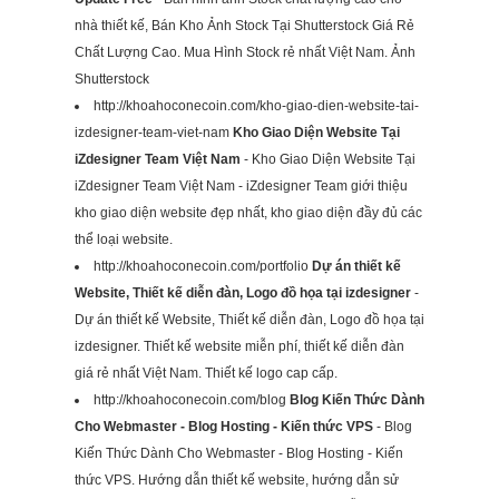
nhà thiết kế, Bán Kho Ảnh Stock Tại Shutterstock Giá Rẻ
Chất Lượng Cao. Mua Hình Stock rẻ nhất Việt Nam. Ảnh
Shutterstock
http://khoahoconecoin.com/kho-giao-dien-website-tai-
izdesigner-team-viet-nam
Kho Giao Diện Website Tại
iZdesigner Team Việt Nam
- Kho Giao Diện Website Tại
iZdesigner Team Việt Nam - iZdesigner Team giới thiệu
kho giao diện website đẹp nhất, kho giao diện đầy đủ các
thể loại website.
http://khoahoconecoin.com/portfolio
Dự án thiết kế
Website, Thiết kế diễn đàn, Logo đồ họa tại izdesigner
-
Dự án thiết kế Website, Thiết kế diễn đàn, Logo đồ họa tại
izdesigner. Thiết kế website miễn phí, thiết kế diễn đàn
giá rẻ nhất Việt Nam. Thiết kế logo cap cấp.
http://khoahoconecoin.com/blog
Blog Kiến Thức Dành
Cho Webmaster - Blog Hosting - Kiến thức VPS
- Blog
Kiến Thức Dành Cho Webmaster - Blog Hosting - Kiến
thức VPS. Hướng dẫn thiết kế website, hướng dẫn sử