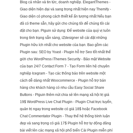
Blog cá nhân và tin tức, doanh nghiệp. ElegantThemes -
Giao diện hiện đại và sang trọng nhất hiện nay Themify -
Giao diện có phong cách thiết kế ấn tượng nhất Nếu bạn
đã có theme sẵn, hãy gửi cho chúng tôi để chúng tôi cài
đặt cho bạn. Plguin sử dụng: Để website của quý vị luôn
trong tình trạng sẵn sàng, iZdesigner sẽ cài đặt những
Plugin hữu ích nhất cho website của bạn. Bao gồm các
Plugin sau: SEO by Yoast - Plugin hỗ trợ Seo tốt nhất thế
giới cho WordPress iThemes Security - Bảo mật Website
của bạn 24/7 Contact Form 7 - Tạo Form liên hệ chuyên
nghiệp Icegram - Tạo các thông báo trên website một
cách dễ dàng nhất Woocommerce - Plugin hỗ trợ bán
hàng cho khách hàng có nhu cầu Easy Social Share
Buttons - Plguin thêm nút chia sẻ lên mạng xã hội trị giá
19$ WordPress Live Chat Plugin - Plugin Chat trực tuyến,
quản trị ngay trong website có giá 18$ hoặc Facebook
Chat Commentator Plugin - Thay thế hệ thống bình luận
đẹp và sang trọng có giá 17$ Plugin hỗ trợ tự động đăng
bài viết lên các mạng xã hội phổ biến Cài Plugin miễn phí