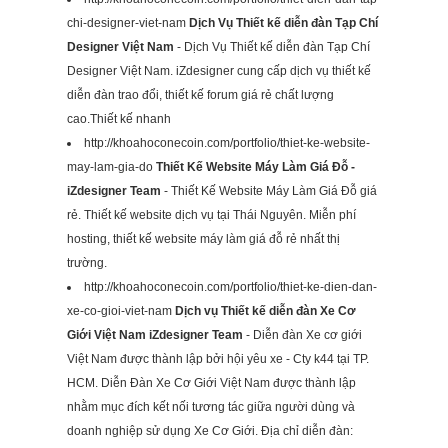
chi-designer-viet-nam
Dịch Vụ Thiết kế diễn đàn Tạp Chí
Designer Việt Nam
- Dịch Vụ Thiết kế diễn đàn Tạp Chí
Designer Việt Nam. iZdesigner cung cấp dịch vụ thiết kế
diễn đàn trao đổi, thiết kế forum giá rẻ chất lượng
cao.Thiết kế nhanh
http://khoahoconecoin.com/portfolio/thiet-ke-website-
may-lam-gia-do
Thiết Kế Website Máy Làm Giá Đỗ -
iZdesigner Team
- Thiết Kế Website Máy Làm Giá Đỗ giá
rẻ. Thiết kế website dịch vụ tại Thái Nguyên. Miễn phí
hosting, thiết kế website máy làm giá đỗ rẻ nhất thị
trường.
http://khoahoconecoin.com/portfolio/thiet-ke-dien-dan-
xe-co-gioi-viet-nam
Dịch vụ Thiết kế diễn đàn Xe Cơ
Giới Việt Nam iZdesigner Team
- Diễn đàn Xe cơ giới
Việt Nam được thành lập bởi hội yêu xe - Cty k44 tại TP.
HCM. Diễn Đàn Xe Cơ Giới Việt Nam được thành lập
nhằm mục đích kết nối tương tác giữa người dùng và
doanh nghiệp sử dụng Xe Cơ Giới. Địa chỉ diễn đàn: