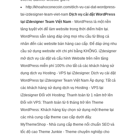
http://khoahoconecoin.com/dich-vu-cai-dat-wordpress-
tai-izdesigner-team-viet-nam
Dịch vụ cài đặt WordPress
tại iZdesigner Team Việt Nam
- WordPress là một nền
tảng tuyệt vời để làm website trong thời điểm hiện tại.
WordPress sẵn sàng đáp ứng mọi nhu cầu từ Blog cá
nhân đến các website bán hàng cao cấp. Để đáp ứng nhu
cầu sử dụng website với chi phí bằng KHÔNG. iZdesigner
mở dịch vụ cài đặt và cấu hình Website trên nền tảng
WordPress miễn phí 100% cho tất cả các khách hàng sử
dụng dịch vụ Hosting - VPS tại iZdesigner. Dịch vụ cài đặt
WordPress tại iZdesigner Team Việt Nam Áp dụng: Tất cả
các khách hàng sử dụng dịch vụ Hosting - VPS tại
iZdesigner Đối với Hosting: Thanh toán từ 1 năm trở lên
Đối với VPS: Thanh toán từ 6 tháng trở lên Theme
WordPress: Khách hàng tùy chọn sử dụng một theme tại
các nhà cung cấp theme cao cấp dưới đây.
MyThemeShop - Nhà cung cấp theme nổi chuẩn SEO và
tốc độ cao Theme Junkie - Theme chuyên nghiệp cho