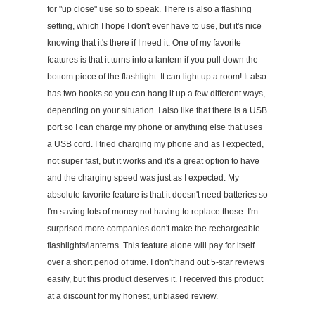
for "up close" use so to speak. There is also a flashing
setting, which I hope I don't ever have to use, but it's nice
knowing that it's there if I need it. One of my favorite
features is that it turns into a lantern if you pull down the
bottom piece of the flashlight. It can light up a room! It also
has two hooks so you can hang it up a few different ways,
depending on your situation. I also like that there is a USB
port so I can charge my phone or anything else that uses
a USB cord. I tried charging my phone and as I expected,
not super fast, but it works and it's a great option to have
and the charging speed was just as I expected. My
absolute favorite feature is that it doesn't need batteries so
I'm saving lots of money not having to replace those. I'm
surprised more companies don't make the rechargeable
flashlights/lanterns. This feature alone will pay for itself
over a short period of time. I don't hand out 5-star reviews
easily, but this product deserves it. I received this product
at a discount for my honest, unbiased review.