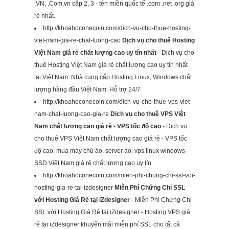
.VN, .Com.vn cấp 2, 3 - tên miền quốc tế .com .net .org giá
rẻ nhất.
http://khoahoconecoin.com/dich-vu-cho-thue-hosting-
viet-nam-gia-re-chat-luong-cao
Dịch vụ cho thuê Hosting
Việt Nam giá rẻ chất lượng cao uy tín nhất
- Dịch vụ cho
thuê Hosting Việt Nam giá rẻ chất lượng cao uy tín nhất
tại Việt Nam. Nhà cung cấp Hosting Linux, Windows chất
lượng hàng đầu Việt Nam. Hỗ trợ 24/7
http://khoahoconecoin.com/dich-vu-cho-thue-vps-viet-
nam-chat-luong-cao-gia-re
Dịch vụ cho thuê VPS Việt
Nam chất lượng cao giá rẻ - VPS tốc độ cao
- Dịch vụ
cho thuê VPS Việt Nam chất lượng cao giá rẻ - VPS tốc
độ cao. mua máy chủ ảo, server ảo, vps linux windows
SSD Việt Nam giá rẻ chất lượng cao uy tín.
http://khoahoconecoin.com/mien-phi-chung-chi-ssl-voi-
hosting-gia-re-tai-izdesigner
Miễn Phí Chứng Chỉ SSL
với Hosting Giá Rẻ tại iZdesigner
- Miễn Phí Chứng Chỉ
SSL với Hosting Giá Rẻ tại iZdesigner - Hosting VPS giá
rẻ tại iZdesigner khuyến mãi miễn phí SSL cho tất cả