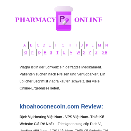
A
B
C
D
E
F
G
H
I
J
K
L
M
N
O
P
Q
R
S
T
U
V
W
X
Y
Z
0-9
Viagra ist in der Schweiz ein gefragtes Medikament.
Patienten suchen nach Preisen und Verfügbarkeit. Ein
üblicher Begriff ist
viagra kaufen schweiz
, der viele
Online-Ergebnisse liefert.
khoahoconecoin.com Review:
Dịch Vụ Hosting Việt Nam - VPS Việt Nam- Thiết Kế
Website Giá Rẻ Nhất
- iZdesigner cung cấp Dịch Vụ