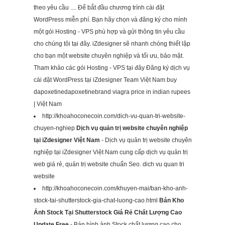
theo yêu cầu .... Để bắt đầu chương trình cài đặt
WordPress miễn phí. Bạn hãy chọn và đăng ký cho mình
một gói Hosting - VPS phù hợp và gửi thông tin yêu cầu
cho chúng tôi tại đây. iZdesigner sẽ nhanh chóng thiết lập
cho bạn một website chuyên nghiệp và tối ưu, bảo mật.
Tham khảo các gói Hosting - VPS tại đây Đăng ký dịch vụ
cài đặt WordPress tại iZdesigner Team Việt Nam buy
dapoxetinedapoxetinebrand viagra price in indian rupees
| Việt Nam
http://khoahoconecoin.com/dich-vu-quan-tri-website-
chuyen-nghiep
Dịch vụ quản trị website chuyên nghiệp
tại iZdesigner Việt Nam
- Dịch vụ quản trị website chuyên
nghiệp tại iZdesigner Việt Nam cung cấp dịch vụ quản trị
web giá rẻ, quản trị website chuẩn Seo. dich vu quan tri
website
http://khoahoconecoin.com/khuyen-mai/ban-kho-anh-
stock-tai-shutterstock-gia-chat-luong-cao.html
Bán Kho
Ảnh Stock Tại Shutterstock Giá Rẻ Chất Lượng Cao
Update Free
- Bán hình ảnh Stock chất lượng cao cho